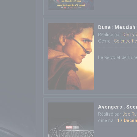
Dune : Messiah
Réalisé par
Denis 
Genre :
Science-fic
Le 3e volet de Dune
Avengers : Sec
Réalisé par
Joe R
cinéma :
17 Dece