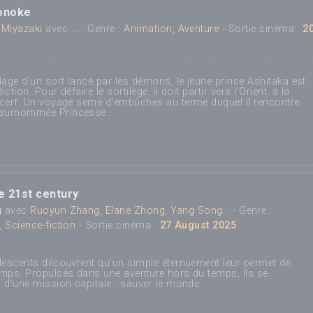
onoke
Miyazaki
avec ... - Genre :
Animation, Aventure
- Sortie cinéma :
2
lage d'un sort lancé par les démons, le jeune prince Ashitaka est
tion. Pour défaire le sortilège, il doit partir vers l'Orient, à la
 cerf. Un voyage semé d'embûches au terme duquel il rencontre
surnommée Princesse...
e 21st century
g
avec
Ruoyun Zhang
,
Elane Zhong
,
Yang Song
... - Genre :
 Science-fiction
- Sortie cinéma :
27 August 2025
olescents découvrent qu’un simple éternuement leur permet de
emps. Propulsés dans une aventure hors du temps, ils se
 d’une mission capitale : sauver le monde.