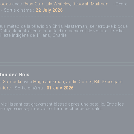
Woods
avec
Ryan Corr
,
Lily Whiteley
,
Deborah Mailman
... - Genre :
- Sortie cinéma :
22 July 2026
eur météo de la télévision Chris Masterman, se retrouve bloqué
'Outback australien à la suite d'un accident de voiture. Il se lie
illette indigène de 11 ans, Charlie.
obin des Bois
l Sarnoski
avec
Hugh Jackman
,
Jodie Comer
,
Bill Skarsgard
... -
enture
- Sortie cinéma :
01 July 2026
vieillissant est gravement blessé après une bataille. Entre les
mystérieuse, il se voit offrir une chance de salut.