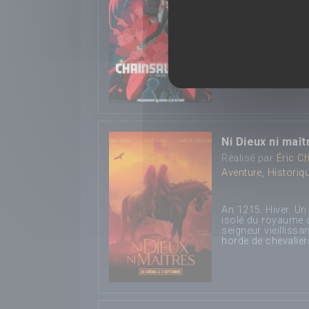
Après avoir mit ho
une jeune femme qu
Ni Dieux ni maît
Réalisé par
Éric Ch
Aventure, Historiq
An 1215. Hiver. Un 
isolé du royaume d
seigneur vieilliss
horde de chevalier