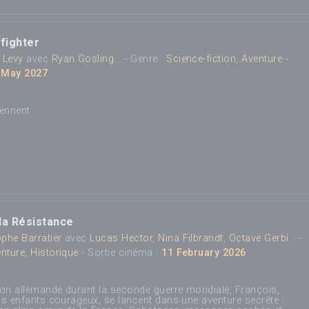
afighter
 Levy
avec
Ryan Gosling
... - Genre :
Science-fiction, Aventure
-
 May 2027
ennent.
la Résistance
ophe Barratier
avec
Lucas Hector
,
Nina Filbrandt
,
Octave Gerbi
... -
nture, Historique
- Sortie cinéma :
11 February 2026
ion allemande durant la seconde guerre mondiale, François,
ois enfants courageux, se lancent dans une aventure secrète :