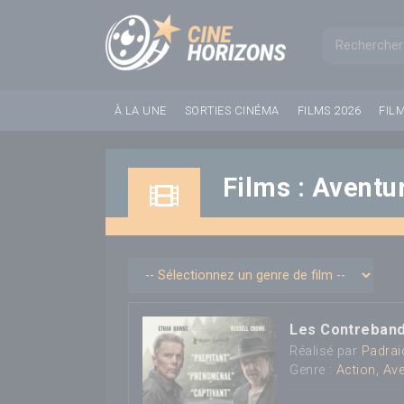
Panneau de gestion des cookies
Formul
À LA UNE
SORTIES CINÉMA
FILMS 2026
FIL
Films : Aventu
Les Contreband
Réalisé par
Padrai
Genre :
Action, Av