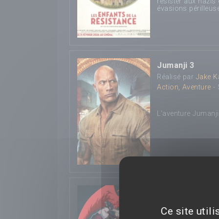
résister aux nazi
évasions périlleus
Jumanji 3
Réalisé par
Jake 
Action, Aventure
- 
L'aventure Jumanji
Chainsaw Man - 
Réalisé par
Tatsuy
Ce site util
Genre :
Animation,