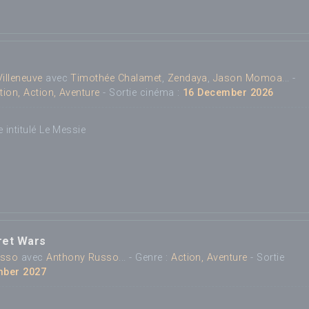
Villeneuve
avec
Timothée Chalamet
,
Zendaya
,
Jason Momoa
... -
tion, Action, Aventure
- Sortie cinéma :
16 December 2026
 intitulé Le Messie
ret Wars
usso
avec
Anthony Russo
... - Genre :
Action, Aventure
- Sortie
mber 2027