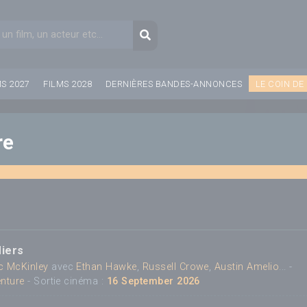
aire de recherche
Recherche
MS 2027
FILMS 2028
DERNIÈRES BANDES-ANNONCES
LE COIN DE
re
iers
c McKinley
avec
Ethan Hawke
,
Russell Crowe
,
Austin Amelio
... -
enture
- Sortie cinéma :
16 September 2026