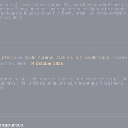
ès la mort de sa femme, Samuel Murphy est emprisonné dans un
rigé par Clancy, un surveillant sans scrupules. Murphy ne cherche
à récupérer la garde de sa fille, Penny, mais il se retrouve mêlé à
r de Clancy.
uffield
avec
Austin Abrams
,
Josh Brolin
,
Elisabeth Shue
... - Genre 
Sortie cinéma :
14 October 2026
arin est à la recherche des restes de son père décédé, qui s'est
cachalot. Il ne lui reste plus qu'une heure avant que l'oxygène ne
er.
Kangourous