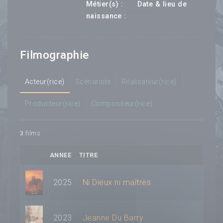
---
Métier(s) :
Date & lieu de
--- ---
naissance :
Filmographie
Acteur(rice)
Scénariste
Réalisateur(rice)
Producteur(rice)
Compositeur(rice)
3
films
ANNEE
TITRE
2025
Ni Dieux ni maîtres
2023
Jeanne Du Barry