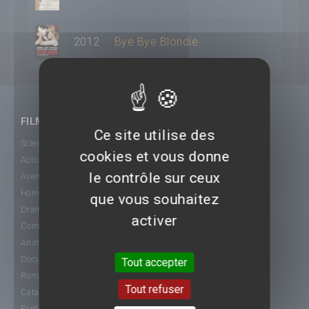
2012
Bye Bye Blondie
FILMS
Ce site utilise des
Science-Fiction
cookies et vous donne
Action
le contrôle sur ceux
Aventure
Horreur
que vous souhaitez
Drame
activer
Comédie
Animation
Documentaire
Tout accepter
Romance
Tout refuser
Catastrophe
Fantastique