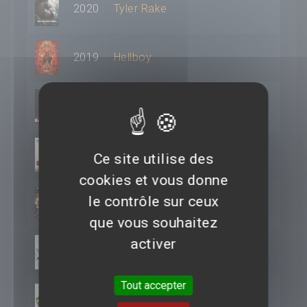
2020
Tyler Rake
2019
Hellboy
2017
Sleepless
2015
Strictly Criminal
Ce site utilise des
cookies et vous donne
le contrôle sur ceux
2012
End of Watch
que vous souhaitez
activer
2012
W.E.
Tout accepter
2011
The Green Hornet