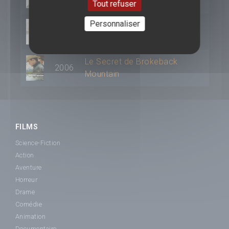
Tout refuser
Personnaliser
2009
Les Noces rebelles
Le Secret de Brokeback
2006
Mountain
FILMS
Science-Fiction
Action
Aventure
Horreur
Drame
Comédie
Animation
Documentaire