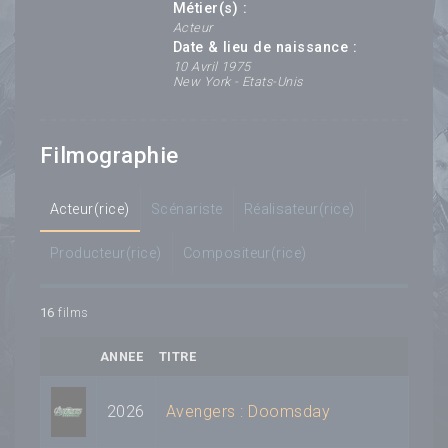
Métier(s) :
Acteur
Date & lieu de naissance :
10 Avril 1975
New York - Etats-Unis
Filmographie
Acteur(rice)
Scénariste
Réalisateur(rice)
Producteur(rice)
Compositeur(rice)
16
films
ANNEE
TITRE
2026
Avengers : Doomsday