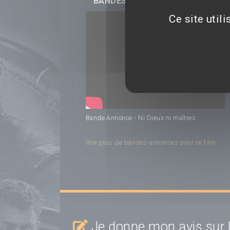
BANDES-ANNONCES
Ce site util
Ni
Bande Annonce - Ni Dieux ni maîtres
Dieux ni maîtres
Voir plus de bandes-annonces pour ce film
Je donne mon avis sur l