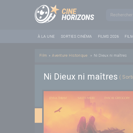
Panneau de gestion des cookies
Formul
À LA UNE
SORTIES CINÉMA
FILMS 2026
FIL
Film
»
Aventure
Historique
»
Ni Dieux ni maîtres
Ni Dieux ni maîtres
( Sort