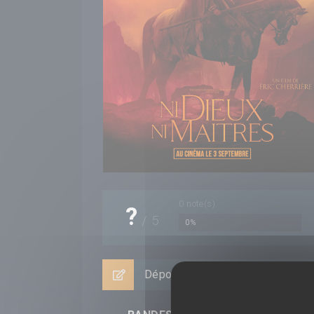
0
note(s)
?
/
5
0%
Déposer un avis