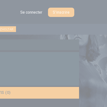
Se connecter
S'inscrire
 ZHOLTAR
IS (0)