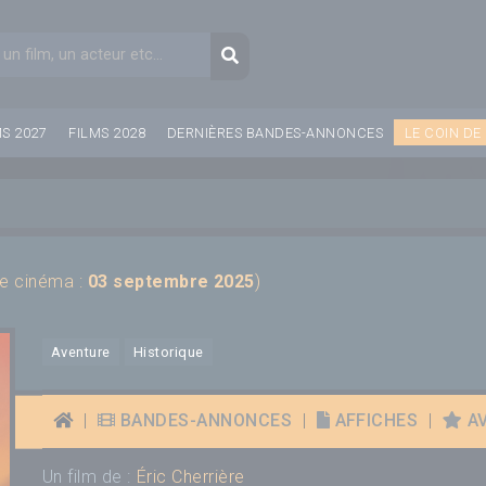
aire de recherche
Recherche
MS 2027
FILMS 2028
DERNIÈRES BANDES-ANNONCES
LE COIN DE
ie cinéma :
03 septembre 2025
)
Aventure
Historique
|
BANDES-ANNONCES
|
AFFICHES
|
AV
Un film de :
Éric Cherrière