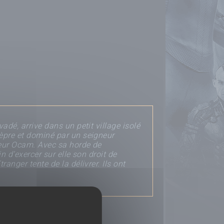
adé, arrive dans un petit village isolé
lèpre et dominé par un seigneur
gneur Ocam. Avec sa horde de
n d’exercer sur elle son droit de
anger tente de la délivrer. Ils ont
Déposer un avis