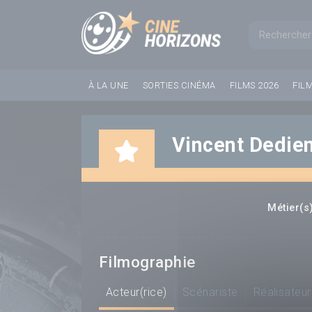
Panneau de gestion des cookies
Formul
À LA UNE
SORTIES CINÉMA
FILMS 2026
FIL
Vincent Dedie
Métier(s)
Filmographie
Acteur(rice)
Scénariste
Réalisateur