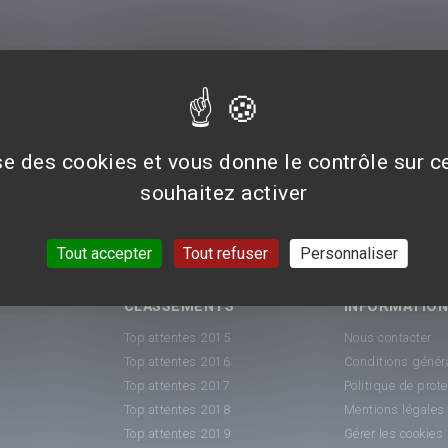
se de l'air
ise des cookies et vous donne le contrôle sur 
souhaitez activer
Tout accepter
Tout refuser
Personnaliser
CLASSEMENTS
INFORMATIO
Top attentes 2015
Nous contacter
Top attentes 2016
Conditions généra
Top attentes 2017
Politique de prot
Top attentes 2018
Mentions légales
Top attentes 2019
Gérer les cookies