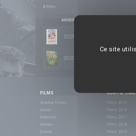
2
films
ANNEE
TITRE
2025
Natacha (presque) hôtes
Ce site util
2020
Terrible jungle
FILMS
SORTIE CINÉ
Science-Fiction
Films 2015
Action
Films 2016
Aventure
Films 2017
Horreur
Films 2018
Drame
Films 2019