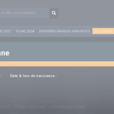
aire de recherche
Recherche
MS 2027
FILMS 2028
DERNIÈRES BANDES-ANNONCES
LE COIN DE
nne
---
--- ---
 :
Date & lieu de naissance :
(rice)
Producteur(rice)
Compositeur(rice)