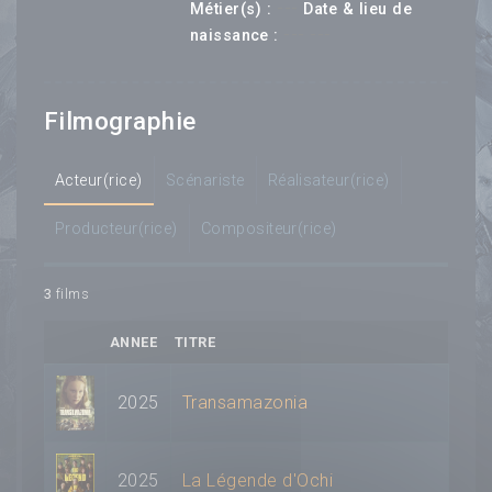
---
Métier(s) :
Date & lieu de
--- ---
naissance :
Filmographie
Acteur(rice)
Scénariste
Réalisateur(rice)
Producteur(rice)
Compositeur(rice)
3
films
ANNEE
TITRE
2025
Transamazonia
2025
La Légende d'Ochi