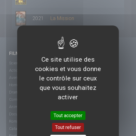
2021
La Mission
FILMS
Ce site utilise des
Science-Fiction
cookies et vous donne
Action
le contrôle sur ceux
Aventure
Horreur
que vous souhaitez
Drame
activer
Comédie
Animation
Documentaire
Tout accepter
Romance
Tout refuser
Catastrophe
Fantastique