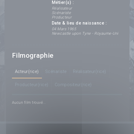
Métier(s) :
Réalisateur
Scénariste
Producteur
Date & lieu de naissance :
04 Mars 1965
Newcastle upon Tyne - Royaume-Uni
Filmographie
Acteur(rice)
Scénariste
Réalisateur(rice)
Producteur(rice)
Compositeur(rice)
Aucun film trouvé...