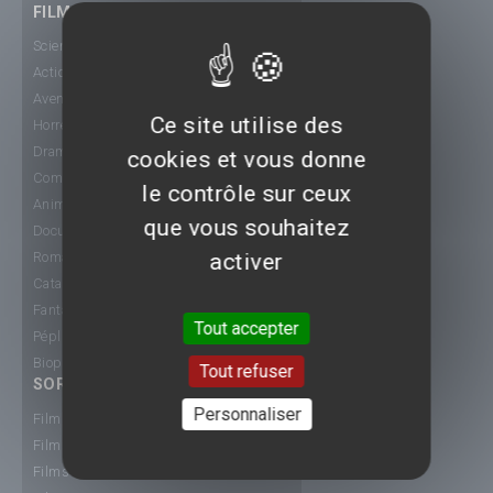
FILMS
Science-Fiction
Action
Aventure
Ce site utilise des
Horreur
Drame
cookies et vous donne
Comédie
le contrôle sur ceux
Animation
que vous souhaitez
Documentaire
activer
Romance
Catastrophe
Fantastique
Tout accepter
Péplum
Biopic
Tout refuser
SORTIE CINÉ
Personnaliser
Films 2015
Films 2016
Films 2017