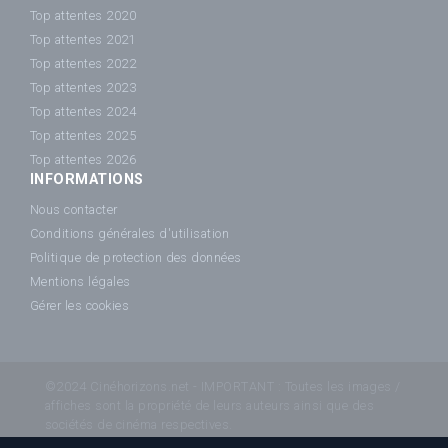
Top attentes 2020
Top attentes 2021
Top attentes 2022
Top attentes 2023
Top attentes 2024
Top attentes 2025
Top attentes 2026
INFORMATIONS
Nous contacter
Conditions générales d'utilisation
Politique de protection des données
Mentions légales
Gérer les cookies
©2024 Cinéhorizons.net - IMPORTANT : Toutes les images /
affiches sont la propriété de leurs auteurs ainsi que des
sociétés de cinéma respectives.