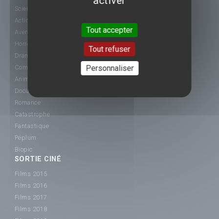
activer
Science-Fiction
Action
Tout accepter
Aventure
Horreur
Tout refuser
Drame
Comédie
Personnaliser
Animation
Documentaire
Romance
Catastrophe
Fantastique
Péplum
Biopic
SORTIE CINÉ
Films 2015
Films 2016
Films 2017
Films 2018