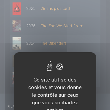
2025
28 ans plus tard
2025
The End We Start From
2024
The Bikeriders
2021
Le Dernier Duel
2021
Free Guy
Ce site utilise des
cookies et vous donne
le contrôle sur ceux
que vous souhaitez
FILMS