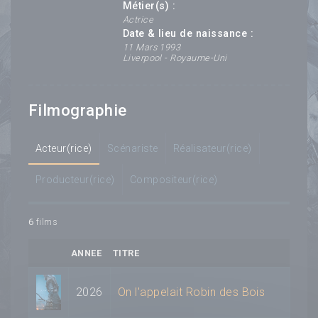
Métier(s) :
Actrice
Date & lieu de naissance :
11 Mars 1993
Liverpool - Royaume-Uni
Filmographie
Acteur(rice)
Scénariste
Réalisateur(rice)
Producteur(rice)
Compositeur(rice)
6
films
ANNEE
TITRE
2026
On l'appelait Robin des Bois