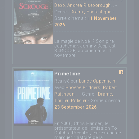
Depp
,
Andrea Riseborough
... -
Genre :
Drame, Fantastique
-
Sortie cinéma :
11 November
2026
La magie de Noël ? Son pire
cauchemar. Johnny Depp est
SCROOGE, au cinéma le 11
novembre.
Primetime
Réalisé par
Lance Oppenheim
avec
Phoebe Bridgers
,
Robert
Pattinson
... - Genre :
Drame,
Thriller, Policier
- Sortie cinéma :
23 September 2026
En 2006, Chris Hansen, le
présentateur de l'émission To
Catch a Predator, entreprend de
marquer l’histoire de la