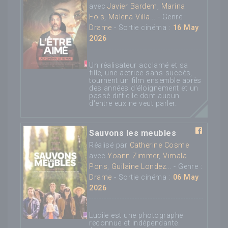
avec
Javier Bardem
,
Marina
Foïs
,
Malena Villa
... - Genre :
Drame
- Sortie cinéma :
16 May
2026
Un réalisateur acclamé et sa
fille, une actrice sans succès,
tournent un film ensemble après
des années d'éloignement et un
passé difficile dont aucun
d'entre eux ne veut parler.
Sauvons les meubles
Réalisé par
Catherine Cosme
avec
Yoann Zimmer
,
Vimala
Pons
,
Guilaine Londez
... - Genre :
Drame
- Sortie cinéma :
06 May
2026
Lucile est une photographe
reconnue et indépendante.