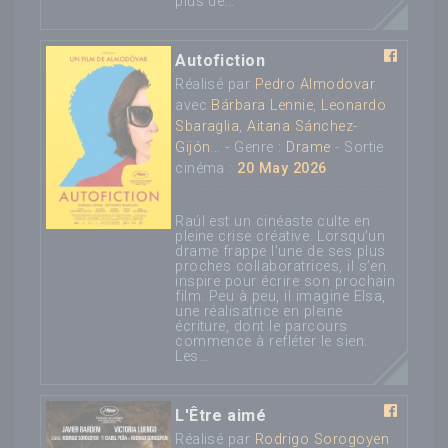
plus de...
Autofiction
Réalisé par
Pedro Almodovar
avec
Bárbara Lennie
,
Leonardo
Sbaraglia
,
Aitana Sánchez-
Gijón
... - Genre :
Drame
- Sortie
cinéma :
20 May 2026
Raúl est un cinéaste culte en
pleine crise créative. Lorsqu’un
drame frappe l’une de ses plus
proches collaboratrices, il s’en
inspire pour écrire son prochain
film. Peu à peu, il imagine Elsa,
une réalisatrice en pleine
écriture, dont le parcours
commence à refléter le sien.
Les...
L'Être aimé
Réalisé par
Rodrigo Sorogoyen