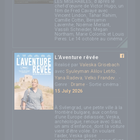
LES MISÉRABLES, d'après le
chef-d'œuvre de Victor Hugo, un
film de Fred Cavayé avec
Vincent Lindon, Tahar Rahim,
Camille Cottin, Benjamin
Lavernhe, Noémie Merlant,
Vassili Schneider, Megan
Northam, Marie Colomb et Louis
Peres​. Le 14 octobre au cinéma.
L'Aventure rêvée
Réalisé par
Valeska Grisebach
avec
Syuleyman Alilov Letifo
,
Yana Radeva
,
Velko Frandev
... -
Genre :
Drame
- Sortie cinéma :
15 July 2026
À Svilengrad, une petite ville à la
frontière bulgare, aux confins
d'une Europe délaissée, Veska,
archéologue, renoue avec Said,
un ami d'enfance, dont la voiture
vient d’être volée. En voulant
l’aider, Veska glisse