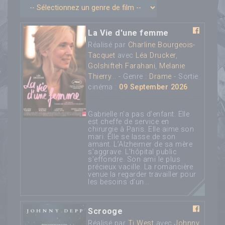
La Vie d'une femme
Réalisé par
Charline Bourgeois-
Tacquet
avec
Léa Drucker
,
Golshifteh Farahani
,
Melanie
Thierry
... - Genre :
Drame
- Sortie
cinéma :
09 September 2026
Gabrielle n’a pas d’enfant. Elle
est cheffe de service en
chirurgie à Paris. Elle aime son
mari. Elle se lasse de son
amant. L’Alzheimer de sa mère
s’aggrave. L’hôpital public
s’effondre. Son ami le plus
précieux vacille. La romancière
venue la regarder travailler pour
les besoins d’un...
Scrooge
Réalisé par
Ti West
avec
Johnny