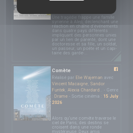
2026
Une tra­gé­die frappe une famille
syrienne à Alep, déclen­chant une
réac­tion en chaîne d’é­vé­ne­ments
dans quatre pays dif­fé­rents
impli­quant des per­sonnes unies
par un lien de paren­té, dont une
doc­to­resse et sa fille, un sol­dat,
un pas­seur, un poète et un capi­
taine des garde-...
Comète
Réalisé par
Elie Wajeman
avec
Vincent Macaigne
,
Sandor
Funtek
,
Alexia Chardard
... - Genre
:
Drame
- Sortie cinéma :
15 July
2026
Alors qu’une comète traverse le
ciel de Paris, des destins se
croisent dans une ronde
mystérieuse. Deux amis