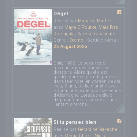
Dégel
Réalisé par
Manuela Martelli
avec
Maya O’Rourke
,
Maia Rae
Domagala
,
Saskia Rosendahl
... -
Genre :
Drame
- Sortie cinéma :
26 August 2026
Chili, 1992. Le pays reste
marqué par des années de
dictature. Alors qu’elle est
gardée par ses grands-parents
dans leur hôtel en station de ski,
Inès, 9 ans, se lie d’amitié avec
Hanna, une jeune sportive venue
d’Allemagne. Lorsque celle-ci
disparaît sans laisser de trace,
l’enfant cherche...
Si tu penses bien
Réalisé par
Géraldine Nakache
avec
Monia Chokri
,
Niels