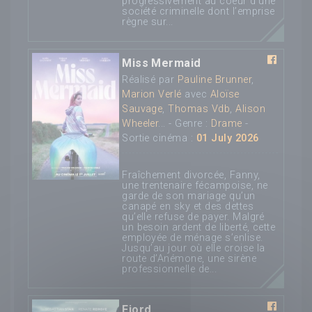
progressivement au coeur d'une
société criminelle dont l’emprise
règne sur...
Miss Mermaid
Réalisé par
Pauline Brunner
,
Marion Verlé
avec
Aloïse
Sauvage
,
Thomas Vdb
,
Alison
Wheeler
... - Genre :
Drame
-
Sortie cinéma :
01 July 2026
Fraîchement divorcée, Fanny,
une trentenaire fécampoise, ne
garde de son mariage qu’un
canapé en sky et des dettes
qu’elle refuse de payer. Malgré
un besoin ardent de liberté, cette
employée de ménage s’enlise.
Jusqu’au jour où elle croise la
route d’Anémone, une sirène
professionnelle de...
Fjord