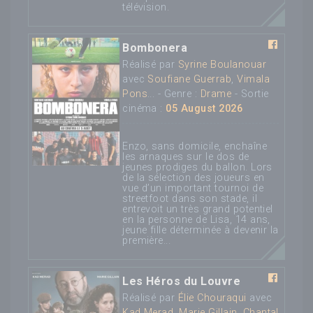
télévision.
Bombonera
Réalisé par
Syrine Boulanouar
avec
Soufiane Guerrab
,
Vimala
Pons
... - Genre :
Drame
- Sortie
cinéma :
05 August 2026
Enzo, sans domicile, enchaîne
les arnaques sur le dos de
jeunes prodiges du ballon. Lors
de la sélection des joueurs en
vue d’un important tournoi de
streetfoot dans son stade, il
entrevoit un très grand potentiel
en la personne de Lisa, 14 ans,
jeune fille déterminée à devenir la
première...
Les Héros du Louvre
Réalisé par
Élie Chouraqui
avec
Kad Merad
,
Marie Gillain
,
Chantal