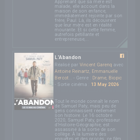
Apprenant que sa mère est
malade, elle accourt dans la
maison de son enfance,
immédiatement rejointe par son
frère, Paul. Là, ils découvrent
que leur mère est en réalité
mourante. Et si cette femme,
autrefois pétillante et
entrepreneuse,...
L'Abandon
Réalisé par
Vincent Garenq
avec
Antoine Reinartz
,
Emmanuelle
Bercot
... - Genre :
Drame, Biopic
- Sortie cinéma :
13 May 2026
Tout le monde connaît le nom
de Samuel Paty, mais peu de
gens connaissent réellement
son histoire. Le 16 octobre
2020, Samuel Paty, professeur
d’Histoire-Géographie, est
assassiné à la sortie de son
collège. À la lumière des
enquêtes et des procès, ce film