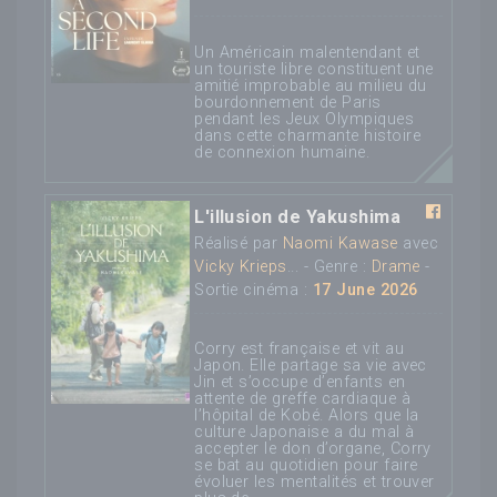
Un Américain malentendant et
un touriste libre constituent une
amitié improbable au milieu du
bourdonnement de Paris
pendant les Jeux Olympiques
dans cette charmante histoire
de connexion humaine.
L'illusion de Yakushima
Réalisé par
Naomi Kawase
avec
Vicky Krieps
... - Genre :
Drame
-
Sortie cinéma :
17 June 2026
Corry est française et vit au
Japon. Elle partage sa vie avec
Jin et s’occupe d’enfants en
attente de greffe cardiaque à
l’hôpital de Kobé. Alors que la
culture Japonaise a du mal à
accepter le don d’organe, Corry
se bat au quotidien pour faire
évoluer les mentalités et trouver