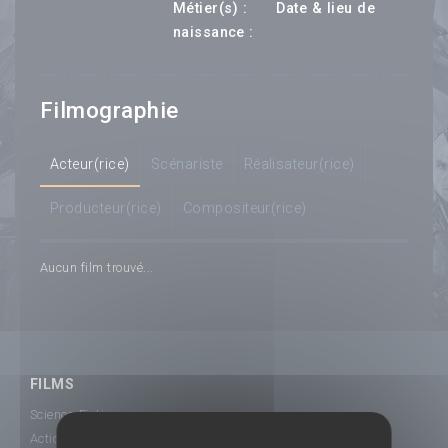
---
Métier(s) :
Date & lieu de
--- ---
naissance :
Filmographie
Acteur(rice)
Scénariste
Réalisateur(rice)
Producteur(rice)
Compositeur(rice)
Aucun film trouvé...
FILMS
Science-Fiction
Action