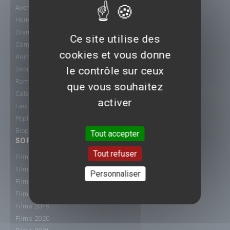
Aventure
Horreur
Drame
Ce site utilise des
Comédie
cookies et vous donne
Animation
le contrôle sur ceux
Documentaire
Romance
que vous souhaitez
Catastrophe
activer
Fantastique
Péplum
Biopic
Tout accepter
SORTIE CINÉ
Tout refuser
Films 2015
Films 2016
Personnaliser
Films 2017
Films 2018
Films 2019
Films 2020