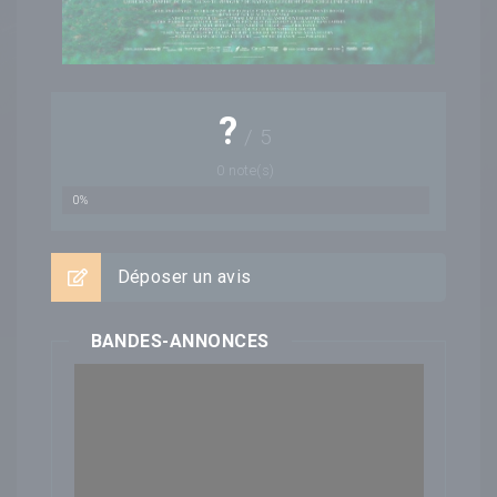
?
/
5
0
note(s)
0%
Déposer un avis
BANDES-ANNONCES