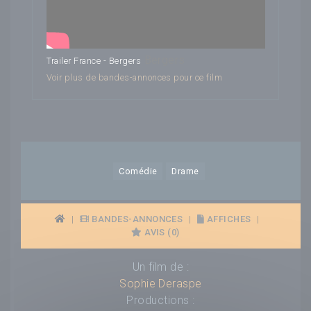
Bergers
Trailer France - Bergers
Voir plus de bandes-annonces pour ce film
Comédie
Drame
|
BANDES-ANNONCES
|
AFFICHES
|
AVIS (0)
Un film de :
Sophie Deraspe
Productions :