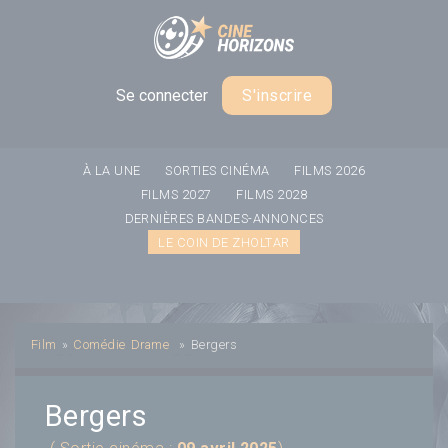
Panneau de gestion des cookies
Se connecter
S'inscrire
À LA UNE
SORTIES CINÉMA
FILMS 2026
FILMS 2027
FILMS 2028
DERNIÈRES BANDES-ANNONCES
LE COIN DE ZHOLTAR
Film
»
Comédie
Drame
»
Bergers
Bergers