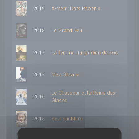
2019
X-Men : Dark Phoenix
2018
Le Grand Jeu
2017
La femme du gardien de zoo
2017
Miss Sloane
Le Chasseur et la Reine des
2016
Glaces
2015
Seul sur Mars