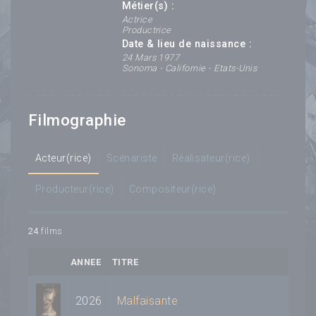
Métier(s) :
Actrice
Productrice
Date & lieu de naissance :
24 Mars 1977
Sonoma - Californie - Etats-Unis
Filmographie
Acteur(rice)
Scénariste
Réalisateur(rice)
Producteur(rice)
Compositeur(rice)
24
films
ANNEE
TITRE
2026
Malfaisante