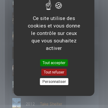
2015
Crimson Peak
Ce site utilise des
2014
A Most Violent Year
cookies et vous donne
le contrôle sur ceux
2014
Interstellar
que vous souhaitez
activer
2013
Mama
Tout accepter
2013
Zero Dark Thirty
Tout refuser
Personnaliser
2012
Des hommes sans loi
2012
Take Shelter