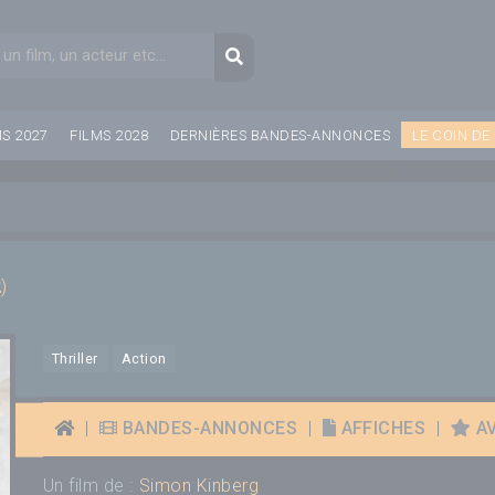
aire de recherche
Recherche
MS 2027
FILMS 2028
DERNIÈRES BANDES-ANNONCES
LE COIN DE
2
)
Thriller
Action
|
BANDES-ANNONCES
|
AFFICHES
|
AV
Un film de :
Simon Kinberg