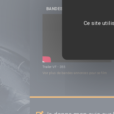
BANDES-ANNONCES
Ce site util
355
Trailer VF - 355
Voir plus de bandes-annonces pour ce film