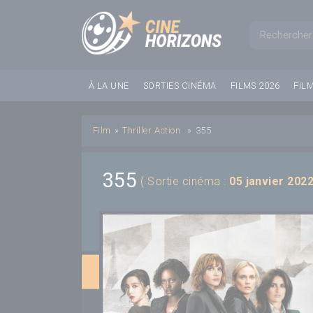
Panneau de gestion des cookies
Formul
À LA UNE
SORTIES CINÉMA
FILMS 2026
FIL
Film
»
Thriller
Action
»
355
355
( Sortie cinéma :
05 janvier 202