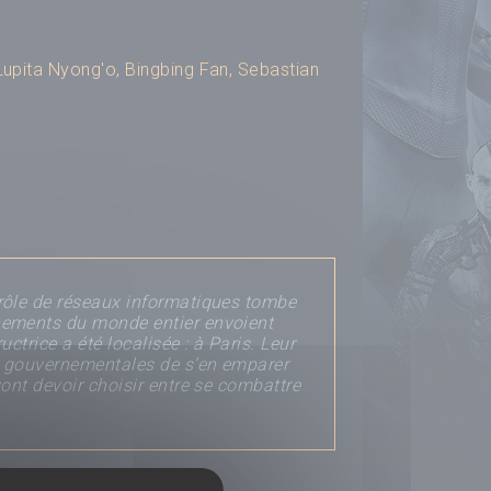
Lupita Nyong'o
,
Bingbing Fan
,
Sebastian
rôle de réseaux informatiques tombe
nements du monde entier envoient
ctrice a été localisée : à Paris. Leur
u gouvernementales de s’en emparer
ont devoir choisir entre se combattre