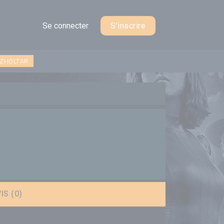
Se connecter
S'inscrire
 ZHOLTAR
IS (0)