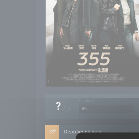
0
note(s)
?
/
5
0%
Déposer un avis