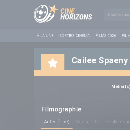
Panneau de gestion des cookies
Formul
À LA UNE
SORTIES CINÉMA
FILMS 2026
FIL
Cailee Spaeny
Métier(s)
Filmographie
Acteur(rice)
Scénariste
Réalisateur