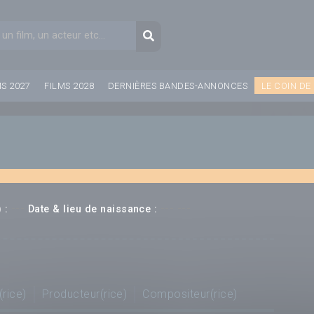
aire de recherche
Recherche
MS 2027
FILMS 2028
DERNIÈRES BANDES-ANNONCES
LE COIN DE
---
--- ---
 :
Date & lieu de naissance :
(rice)
Producteur(rice)
Compositeur(rice)