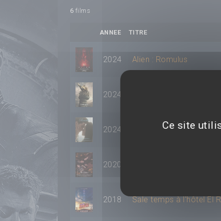
6
films
ANNEE
TITRE
2024
Alien : Romulus
2024
Civil War
Ce site util
2024
Priscilla
2020
The Craft : Les Nouvelle
2018
Sale temps à l'hôtel El 