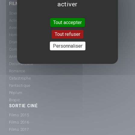
activer
FILMS
Science-Fiction
Action
Tout accepter
Aventure
Tout refuser
Horreur
Drame
Personnaliser
Comédie
Animation
Documentaire
Romance
Catastrophe
Fantastique
Péplum
Biopic
SORTIE CINÉ
Films 2015
Films 2016
Films 2017