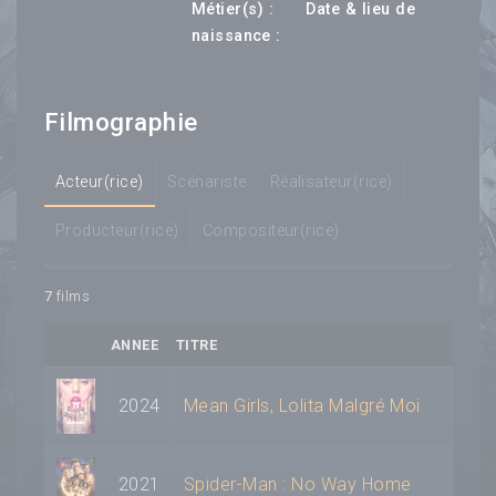
---
Métier(s) :
Date & lieu de
--- ---
naissance :
Filmographie
Acteur(rice)
Scénariste
Réalisateur(rice)
Producteur(rice)
Compositeur(rice)
7
films
ANNEE
TITRE
2024
Mean Girls, Lolita Malgré Moi
2021
Spider-Man : No Way Home