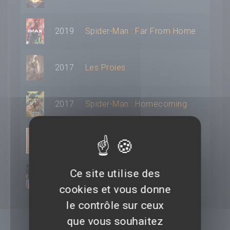
2019
Spider-Man : Far From Home
2017
Les Proies
2017
Spider-Man : Homecoming
2016
The Nice Guys
Sur la Terre des dinosaures-Le
Ce site utilise des
2013
film 3D
cookies et vous donne
le contrôle sur ceux
que vous souhaitez