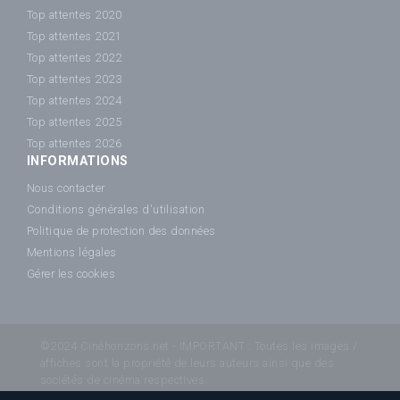
Top attentes 2020
Top attentes 2021
Top attentes 2022
Top attentes 2023
Top attentes 2024
Top attentes 2025
Top attentes 2026
INFORMATIONS
Nous contacter
Conditions générales d'utilisation
Politique de protection des données
Mentions légales
Gérer les cookies
©2024 Cinéhorizons.net - IMPORTANT : Toutes les images /
affiches sont la propriété de leurs auteurs ainsi que des
sociétés de cinéma respectives.