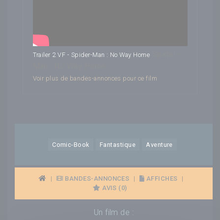
Spider-
Trailer 2 VF - Spider-Man : No Way Home
Man : No Way Home
Voir plus de bandes-annonces pour ce film
Comic-Book
Fantastique
Aventure
|
BANDES-ANNONCES
|
AFFICHES
|
AVIS (0)
Un film de :