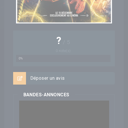
?
/
5
0
note(s)
0%
Déposer un avis
BANDES-ANNONCES