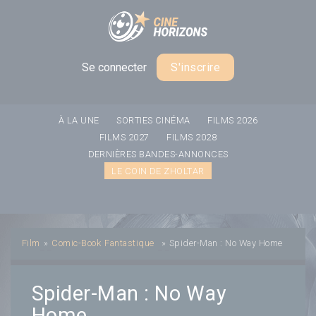
Panneau de gestion des cookies
Se connecter
S'inscrire
À LA UNE
SORTIES CINÉMA
FILMS 2026
FILMS 2027
FILMS 2028
DERNIÈRES BANDES-ANNONCES
LE COIN DE ZHOLTAR
Film
»
Comic-Book
Fantastique
»
Spider-Man : No Way Home
Spider-Man : No Way
Home