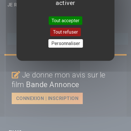
activer
JE RÉAGIS :
Tout accepter
Tout refuser
Personnaliser
Je donne mon avis sur le
film
Bande Annonce
CONNEXION | INSCRIPTION