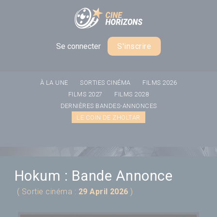
Panneau de gestion des cookies
Se connecter
S'inscrire
À LA UNE
SORTIES CINÉMA
FILMS 2026
FILMS 2027
FILMS 2028
DERNIÈRES BANDES-ANNONCES
LE COIN DE ZHOLTAR
Hokum : Bande Annonce
( Sortie cinéma :
29 April 2026
)