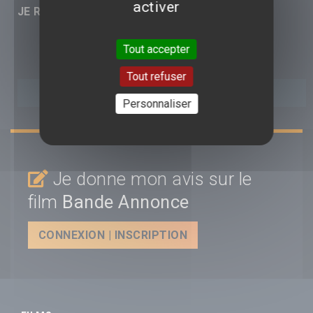
activer
JE RÉAGIS :
Tout accepter
Tout refuser
Personnaliser
Je donne mon avis sur le
film
Bande Annonce
CONNEXION | INSCRIPTION