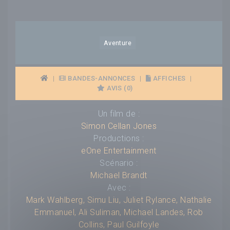
Aventure
|
BANDES-ANNONCES
|
AFFICHES
|
AVIS (0)
Un film de :
Simon Cellan Jones
Productions :
eOne Entertainment
Scénario :
Michael Brandt
Avec :
Mark Wahlberg
,
Simu Liu
,
Juliet Rylance
,
Nathalie
Emmanuel
,
Ali Suliman
,
Michael Landes
,
Rob
Collins
,
Paul Guilfoyle