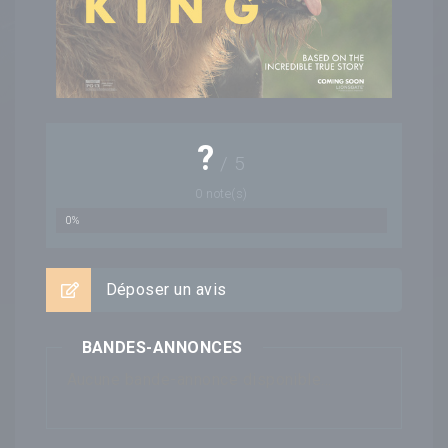
?
/
5
0
note(s)
0%
Déposer un avis
BANDES-ANNONCES
Aucune bande-annonce disponible...