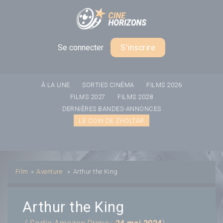
Panneau de gestion des cookies
Se connecter
S'inscrire
À LA UNE
SORTIES CINÉMA
FILMS 2026
FILMS 2027
FILMS 2028
DERNIÈRES BANDES-ANNONCES
LE COIN DE ZHOLTAR
Film
»
Aventure
»
Arthur the King
Arthur the King