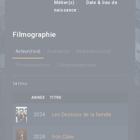
---
Métier(s) :
Date & lieu de
--- ---
naissance :
Filmographie
Acteur(rice)
Scénariste
Réalisateur(rice)
Producteur(rice)
Compositeur(rice)
14
films
ANNEE
TITRE
2024
Les Dessous de la famille
2024
Iron Claw