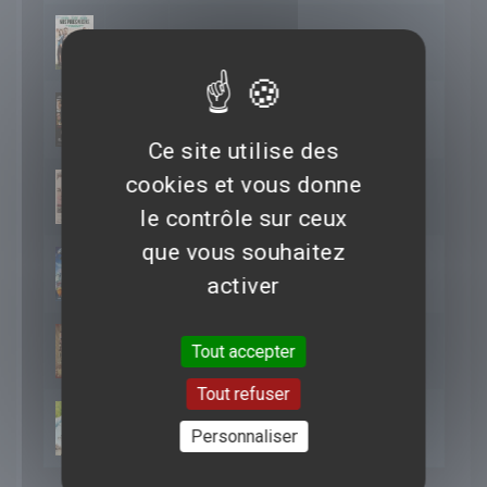
2014
Nos pires voisins
2013
Parkland
Ce site utilise des
cookies et vous donne
2012
Paperboy
le contrôle sur ceux
que vous souhaitez
2012
Le Lorax
activer
2011
Happy New Year
Tout accepter
Tout refuser
2010
Le Secret de Charlie
Personnaliser