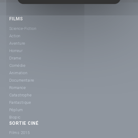
FILMS
Science-Fiction
Action
Aventure
Horreur
Drame
Comédie
Animation
Documentaire
Romance
Catastrophe
Fantastique
Péplum
Biopic
SORTIE CINÉ
Films 2015