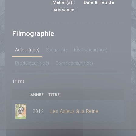
---
Métier(s) :
Date & lieu de
--- ---
naissance :
Filmographie
Acteur(rice)
Scénariste
Réalisateur(rice)
Producteur(rice)
Compositeur(rice)
1
films
ANNEE
TITRE
2012
Les Adieux à la Reine