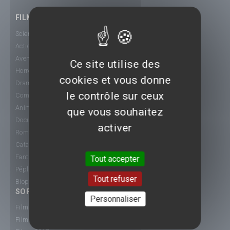
FILMS
Science-Fiction
Action
Aventure
Ce site utilise des
Horreur
cookies et vous donne
Drame
le contrôle sur ceux
Comédie
Animation
que vous souhaitez
Documentaire
activer
Romance
Catastrophe
Fantastique
Tout accepter
Péplum
Tout refuser
Biopic
SORTIE CINÉ
Personnaliser
Films 2015
Films 2016