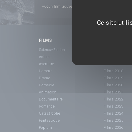
Aucun film trouvé...
Ce site util
FILMS
SORTIE CINÉ
Science-Fiction
Films 2015
Action
Films 2016
Aventure
Films 2017
Horreur
Films 2018
Drame
Films 2019
Comédie
Films 2020
Animation
Films 2021
Documentaire
Films 2022
Romance
Films 2023
Catastrophe
Films 2024
Fantastique
Films 2025
Péplum
Films 2026