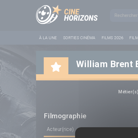
Panneau de gestion des cookies
Formul
À LA UNE
SORTIES CINÉMA
FILMS 2026
FIL
William Brent 
Métier(s)
Filmographie
Acteur(rice)
Scénariste
Réalisateur