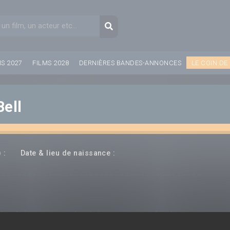
aire de recherche
Recherche
MS 2027
FILMS 2028
DERNIÈRES BANDES-ANNONCES
LE COIN DE
Bell
---
--- ---
 :
Date & lieu de naissance :
(rice)
Producteur(rice)
Compositeur(rice)