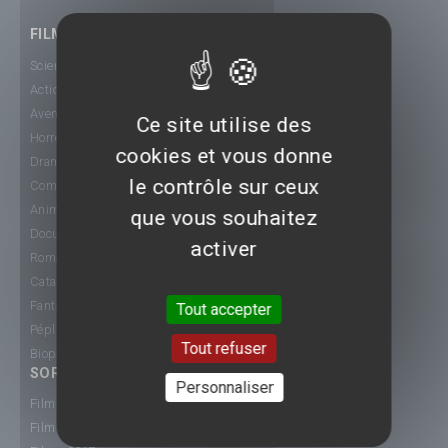
FILMS
Science-Fiction
Action
Aventure
Ce site utilise des
Horreur
cookies et vous donne
Drame
le contrôle sur ceux
Comédie
Animation
que vous souhaitez
Documentaire
activer
Romance
Catastrophe
Fantastique
Tout accepter
Péplum
Tout refuser
Biopic
SORTIE CINÉ
Personnaliser
Films 2015
Films 2016