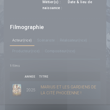
---
Métier(s) :
Date & lieu de
--- ---
naissance :
Filmographie
Acteur(rice)
Scénariste
Réalisateur(rice)
Producteur(rice)
Compositeur(rice)
1
films
ANNEE
TITRE
MARIUS ET LES GARDIENS DE
2025
LA CITÉ PHOCÉENNE !