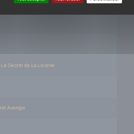
: Le Secret de La Licorne
irst Avenger