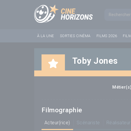
Panneau de gestion des cookies
Formul
À LA UNE
SORTIES CINÉMA
FILMS 2026
FIL
Toby Jones
Métier(s)
Filmographie
Acteur(rice)
Scénariste
Réalisateur