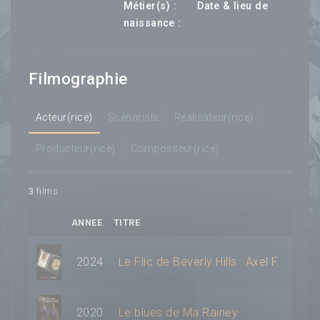
---
Métier(s) :
Date & lieu de
--- ---
naissance :
Filmographie
Acteur(rice)
Scénariste
Réalisateur(rice)
Producteur(rice)
Compositeur(rice)
3
films
ANNEE
TITRE
2024
Le Flic de Beverly Hills : Axel F.
2020
Le blues de Ma Rainey