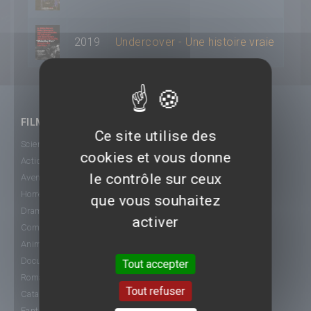
2019
Undercover - Une histoire vraie
FILMS
Ce site utilise des
Science-Fiction
cookies et vous donne
Action
le contrôle sur ceux
Aventure
Horreur
que vous souhaitez
Drame
activer
Comédie
Animation
Documentaire
Tout accepter
Romance
Tout refuser
Catastrophe
Fantastique