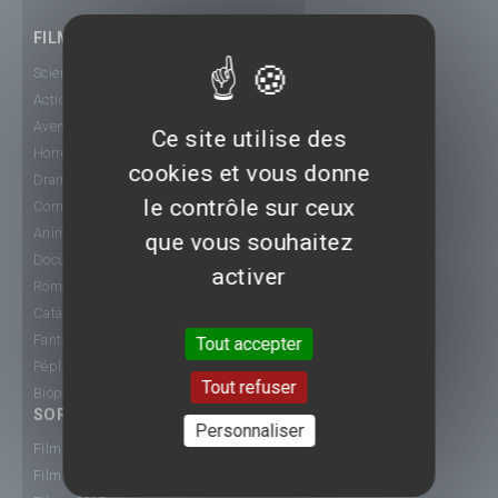
FILMS
Science-Fiction
Action
Aventure
Ce site utilise des
Horreur
cookies et vous donne
Drame
le contrôle sur ceux
Comédie
Animation
que vous souhaitez
Documentaire
activer
Romance
Catastrophe
Fantastique
Tout accepter
Péplum
Tout refuser
Biopic
SORTIE CINÉ
Personnaliser
Films 2015
Films 2016