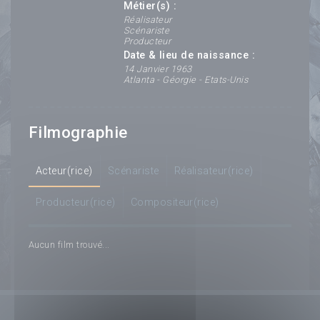
Métier(s) :
Réalisateur
Scénariste
Producteur
Date & lieu de naissance :
14 Janvier 1963
Atlanta - Géorgie - Etats-Unis
Filmographie
Acteur(rice)
Scénariste
Réalisateur(rice)
Producteur(rice)
Compositeur(rice)
Aucun film trouvé...