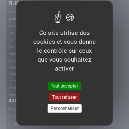
FILMS
Science-Fiction
Action
Aventure
Ce site utilise des
Horreur
Drame
cookies et vous donne
Comédie
le contrôle sur ceux
Animation
que vous souhaitez
Documentaire
activer
Romance
Catastrophe
Fantastique
Tout accepter
Péplum
Biopic
Tout refuser
SORTIE CINÉ
Personnaliser
Films 2015
Films 2016
Films 2017