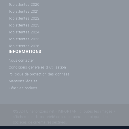
Top attentes 2020
Top attentes 2021
Top attentes 2022
Top attentes 2023
Top attentes 2024
Top attentes 2025
Top attentes 2026
INFORMATIONS
Nous contacter
Conditions générales d'utilisation
Politique de protection des données
Mentions légales
Gérer les cookies
©2024 Cinéhorizons.net - IMPORTANT : Toutes les images /
affiches sont la propriété de leurs auteurs ainsi que des
sociétés de cinéma respectives.