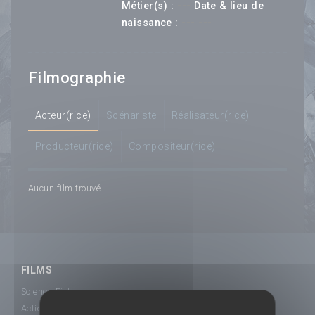
---
Métier(s) :
Date & lieu de
--- ---
naissance :
Filmographie
Acteur(rice)
Scénariste
Réalisateur(rice)
Producteur(rice)
Compositeur(rice)
Aucun film trouvé...
FILMS
Science-Fiction
Action