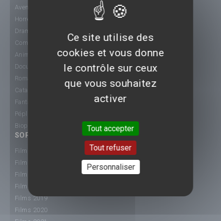
Aventure
Horreur
Drame
Ce site utilise des
Comédie
cookies et vous donne
Animation
le contrôle sur ceux
Documentaire
Romance
que vous souhaitez
Catastrophe
activer
Fantastique
Péplum
Biopic
Tout accepter
SORTIE CINÉ
Tout refuser
Films 2015
Films 2016
Personnaliser
Films 2017
Films 2018
Films 2019
Films 2020