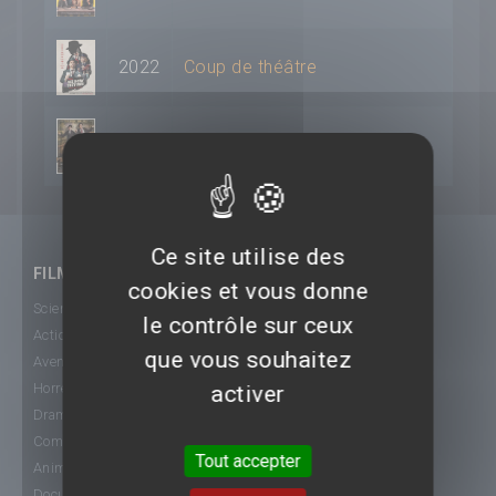
2022
Coup de théâtre
2019
Stan & Ollie
Ce site utilise des
FILMS
cookies et vous donne
Science-Fiction
le contrôle sur ceux
Action
que vous souhaitez
Aventure
Horreur
activer
Drame
Comédie
Tout accepter
Animation
Documentaire