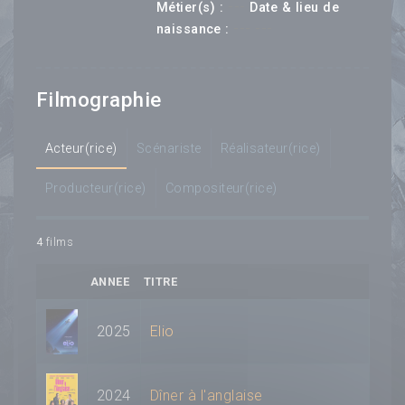
---
Métier(s) :
Date & lieu de
--- ---
naissance :
Filmographie
Acteur(rice)
Scénariste
Réalisateur(rice)
Producteur(rice)
Compositeur(rice)
4
films
ANNEE
TITRE
2025
Elio
2024
Dîner à l'anglaise