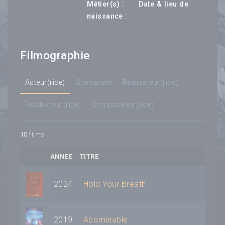
---
Métier(s) :
Date & lieu de
--- ---
naissance :
Filmographie
Acteur(rice)
Scénariste
Réalisateur(rice)
Producteur(rice)
Compositeur(rice)
10
films
ANNEE
TITRE
2024
Hold Your Breath
2019
Abominable