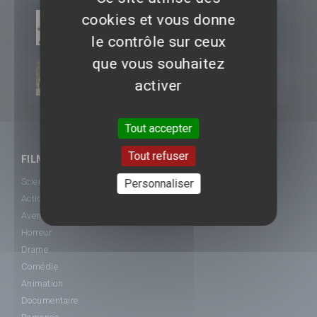
cookies et vous donne
2014
12 Years a Slave
le contrôle sur ceux
que vous souhaitez
Mud-Sur les rives du
2013
activer
Mississippi
Tout accepter
Tout refuser
FILMS
Science-Fiction
Personnaliser
Action
Aventure
Horreur
Drame
Comédie
Animation
Documentaire