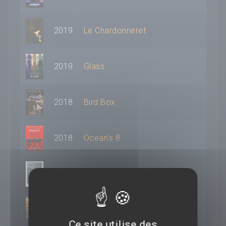
2019
Le Chardonneret
2019
Glass
2018
Bird Box
2018
Ocean's 8
2018
Pentagon Papers
2016
Carol
Ce site utilise des