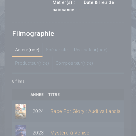
---
Métier(s) :
Date & lieu de
--- ---
naissance :
Filmographie
Acteur(rice)
Scénariste
Réalisateur(rice)
Producteur(rice)
Compositeur(rice)
8
films
ANNEE
TITRE
2024
Race For Glory : Audi vs Lancia
2023
Mystère à Venise