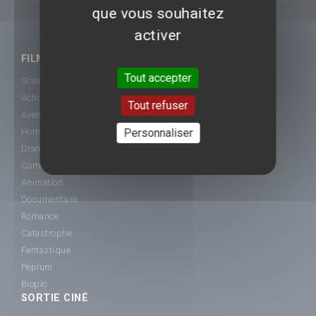
que vous souhaitez
activer
FILMS
Tout accepter
Science-Fiction
Action
Tout refuser
Aventure
Personnaliser
Horreur
Drame
Comédie
Animation
Documentaire
Romance
Catastrophe
Fantastique
Péplum
Biopic
SORTIE CINÉ