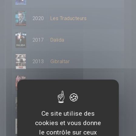
2020
Les Traducteurs
2017
Dalida
2013
Gibraltar
2012
Go Go Tales
2011
Polisse
Ce site utilise des
cookies et vous donne
2011
L'Amour a ses raisons...
le contrôle sur ceux