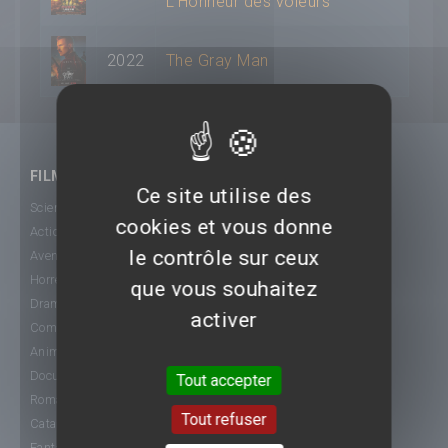
L'Honneur des voleurs
2022
The Gray Man
FILMS
Ce site utilise des
Science-Fiction
cookies et vous donne
Action
le contrôle sur ceux
Aventure
Horreur
que vous souhaitez
Drame
activer
Comédie
Animation
Documentaire
Tout accepter
Romance
Tout refuser
Catastrophe
Fantastique