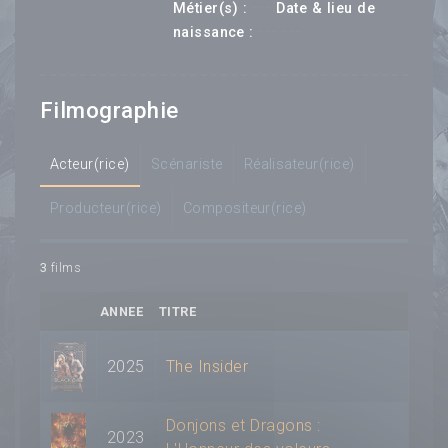
---
Métier(s) :
Date & lieu de
--- ---
naissance :
Filmographie
Acteur(rice)
Scénariste
Réalisateur(rice)
Producteur(rice)
Compositeur(rice)
3
films
ANNEE
TITRE
2025
The Insider
Donjons et Dragons :
2023