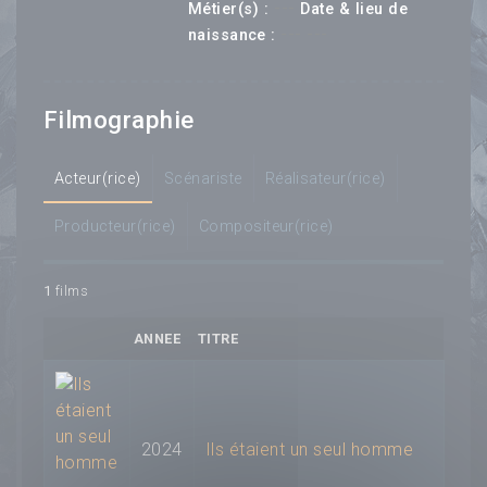
---
Métier(s) :
Date & lieu de
--- ---
naissance :
Filmographie
Acteur(rice)
Scénariste
Réalisateur(rice)
Producteur(rice)
Compositeur(rice)
1
films
ANNEE
TITRE
2024
Ils étaient un seul homme