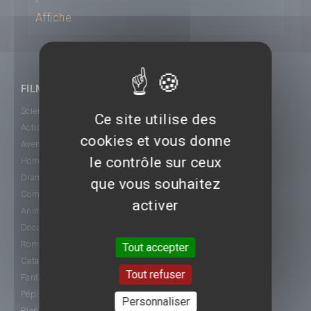
FILMS
Science-Fiction
Ce site utilise des
Action
cookies et vous donne
Aventure
le contrôle sur ceux
Horreur
Drame
que vous souhaitez
Comédie
activer
Animation
Documentaire
Romance
Tout accepter
Catastrophe
Tout refuser
Fantastique
Péplum
Personnaliser
Biopic