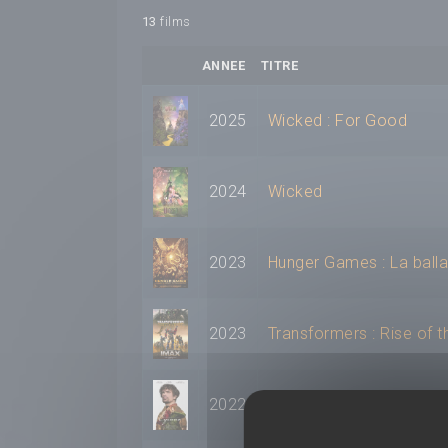
13
films
ANNEE
TITRE
2025
Wicked : For Good
2024
Wicked
2023
Hunger Games : La balla
2023
Transformers : Rise of 
2022
Cyrano