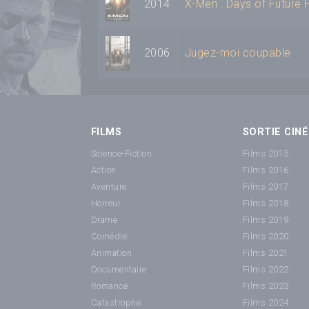
2014
X-Men : Days of Future 
2006
Jugez-moi coupable
FILMS
SORTIE CINÉ
Science-Fiction
Films 2015
Action
Films 2016
Aventure
Films 2017
Horreur
Films 2018
Drame
Films 2019
Comédie
Films 2020
Animation
Films 2021
Documentaire
Films 2022
Romance
Films 2023
Catastrophe
Films 2024