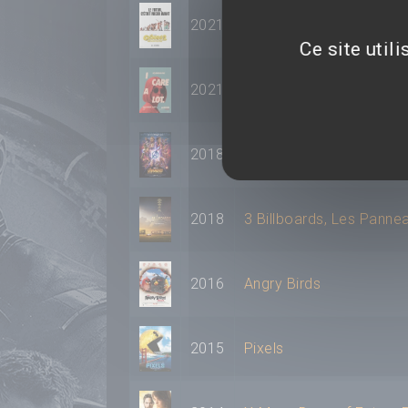
2021
Les Croods 2 : une nouv
Ce site util
2021
I Care A Lot
2018
Avengers : Infinity War
2018
3 Billboards, Les Pann
2016
Angry Birds
2015
Pixels