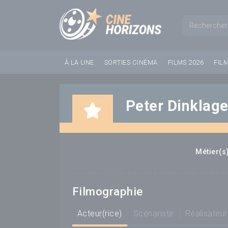
Panneau de gestion des cookies
Formul
À LA UNE
SORTIES CINÉMA
FILMS 2026
FIL
Peter Dinklag
Métier(s)
Filmographie
Acteur(rice)
Scénariste
Réalisateur