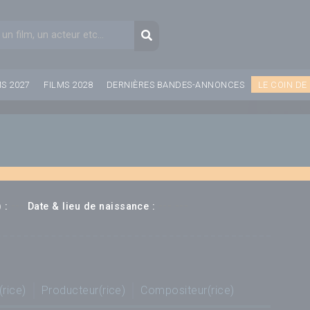
aire de recherche
Recherche
MS 2027
FILMS 2028
DERNIÈRES BANDES-ANNONCES
LE COIN DE
e
---
--- ---
 :
Date & lieu de naissance :
(rice)
Producteur(rice)
Compositeur(rice)