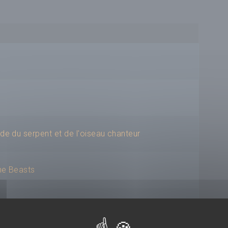
de du serpent et de l'oiseau chanteur
the Beasts