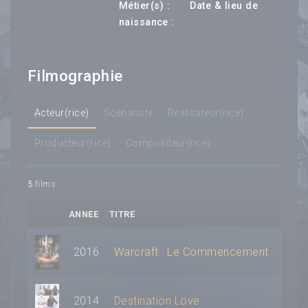
---
Métier(s) :
Date & lieu de
--- ---
naissance :
Filmographie
Acteur(rice)
Scénariste
Réalisateur(rice)
Producteur(rice)
Compositeur(rice)
5
films
ANNEE
TITRE
2016
Warcraft : Le Commencement
2014
Destination Love