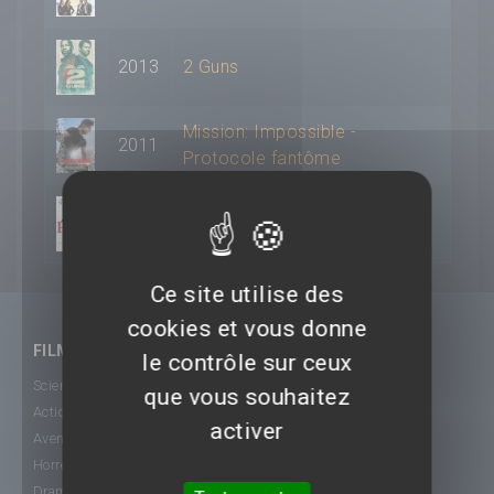
2013
2 Guns
Mission: Impossible -
2011
Protocole fantôme
2005
Hitch - Expert en séduction
Ce site utilise des
cookies et vous donne
FILMS
le contrôle sur ceux
Science-Fiction
que vous souhaitez
Action
activer
Aventure
Horreur
Drame