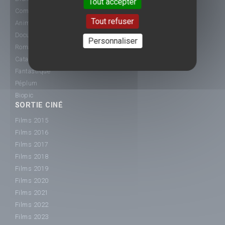
Tout accepter
Comédie
Tout refuser
Animation
Documentaire
Personnaliser
Romance
Catastrophe
Fantastique
Péplum
Biopic
SORTIE CINÉ
Films 2015
Films 2016
Films 2017
Films 2018
Films 2019
Films 2020
Films 2021
Films 2022
Films 2023