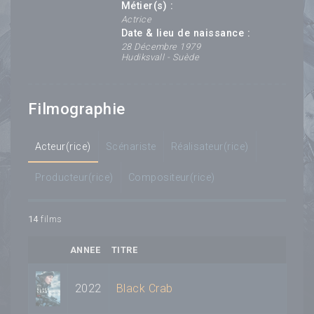
Métier(s) :
Actrice
Date & lieu de naissance :
28 Décembre 1979
Hudiksvall - Suède
Filmographie
Acteur(rice)
Scénariste
Réalisateur(rice)
Producteur(rice)
Compositeur(rice)
14
films
ANNEE
TITRE
2022
Black Crab