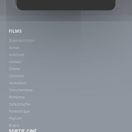
d'ombres
FILMS
Science-Fiction
Action
Aventure
Horreur
Drame
Comédie
Animation
Documentaire
Romance
Catastrophe
Fantastique
Péplum
Biopic
SORTIE CINÉ