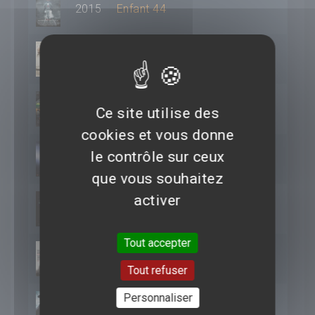
2015
Enfant 44
2014
Quand vient la nuit
2013
Dead Man Down
Ce site utilise des
cookies et vous donne
le contrôle sur ceux
2013
Passion
que vous souhaitez
activer
2012
Prometheus
Tout accepter
2012
Babycall
Tout refuser
Personnaliser
Sherlock Holmes : Jeu
2012