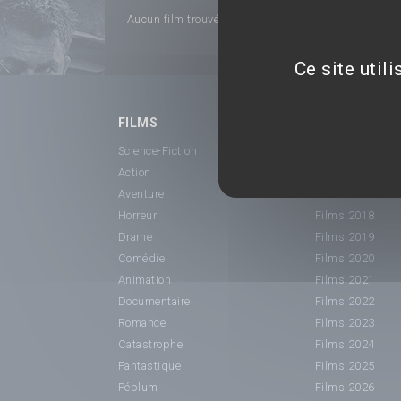
Aucun film trouvé...
Ce site util
FILMS
SORTIE CINÉ
Science-Fiction
Films 2015
Action
Films 2016
Aventure
Films 2017
Horreur
Films 2018
Drame
Films 2019
Comédie
Films 2020
Animation
Films 2021
Documentaire
Films 2022
Romance
Films 2023
Catastrophe
Films 2024
Fantastique
Films 2025
Péplum
Films 2026