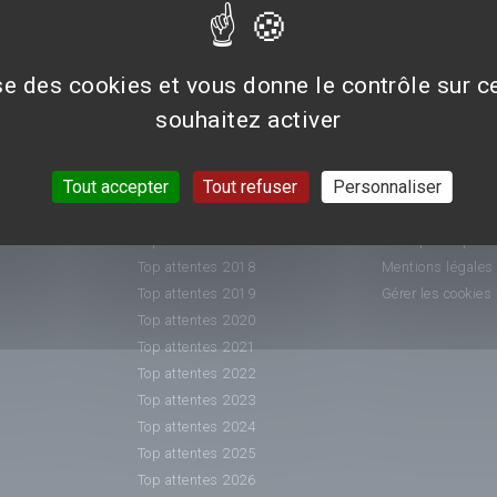
ise des cookies et vous donne le contrôle sur 
souhaitez activer
CLASSEMENTS
INFORMATIO
Tout accepter
Tout refuser
Personnaliser
Top attentes 2015
Nous contacter
Top attentes 2016
Conditions généra
Top attentes 2017
Politique de prot
Top attentes 2018
Mentions légales
Top attentes 2019
Gérer les cookies
Top attentes 2020
Top attentes 2021
Top attentes 2022
Top attentes 2023
Top attentes 2024
Top attentes 2025
Top attentes 2026