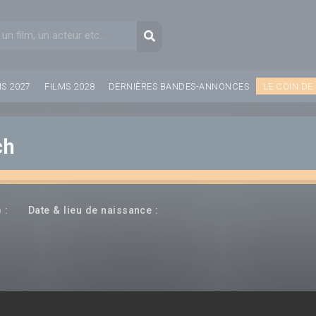
aire de recherche
Recherche
MS 2027
FILMS 2028
DERNIÈRES BANDES-ANNONCES
LE COIN DE
ch
---
--- ---
 :
Date & lieu de naissance :
(rice)
Producteur(rice)
Compositeur(rice)