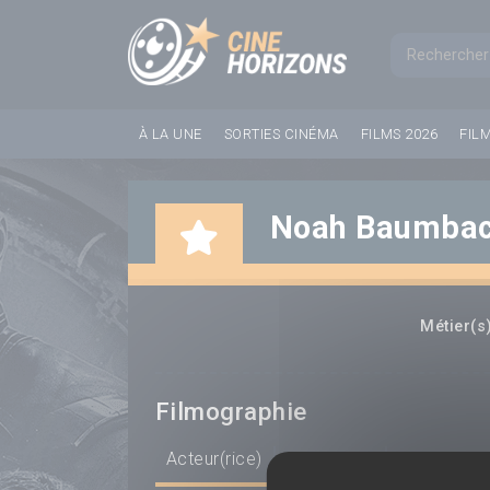
Panneau de gestion des cookies
Formul
À LA UNE
SORTIES CINÉMA
FILMS 2026
FIL
Noah Baumba
Métier(s)
Filmographie
Acteur(rice)
Scénariste
Réalisateur