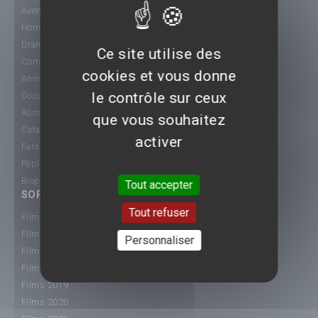
Aventure
Horreur
Drame
Ce site utilise des
Comédie
cookies et vous donne
Animation
le contrôle sur ceux
Documentaire
Romance
que vous souhaitez
Catastrophe
activer
Fantastique
Péplum
Biopic
Tout accepter
SORTIE CINÉ
Tout refuser
Films 2015
Films 2016
Personnaliser
Films 2017
Films 2018
Films 2019
Films 2020