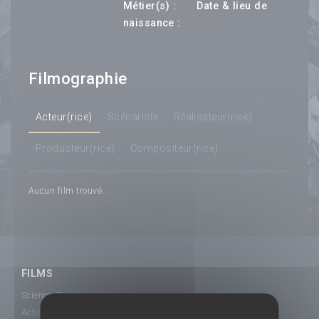
---
Métier(s) :
Date & lieu de
--- ---
naissance :
Filmographie
Acteur(rice)
Scénariste
Réalisateur(rice)
Producteur(rice)
Compositeur(rice)
Aucun film trouvé...
FILMS
Science-Fiction
Action