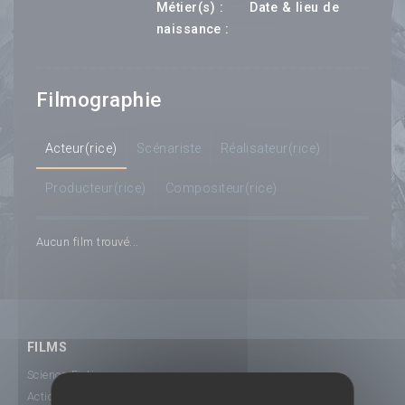
---
Métier(s) :
Date & lieu de
--- ---
naissance :
Filmographie
Acteur(rice)
Scénariste
Réalisateur(rice)
Producteur(rice)
Compositeur(rice)
Aucun film trouvé...
FILMS
Science-Fiction
Action