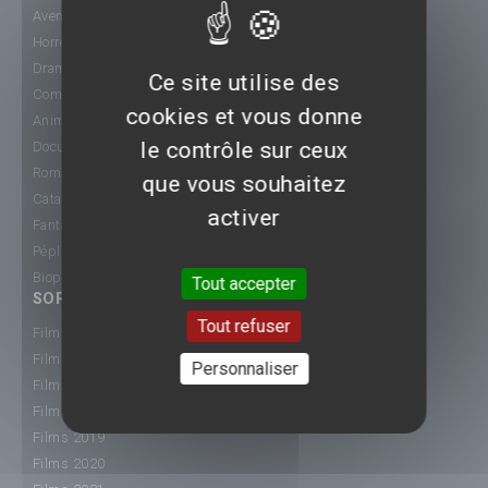
Aventure
Horreur
Drame
Ce site utilise des
Comédie
cookies et vous donne
Animation
le contrôle sur ceux
Documentaire
Romance
que vous souhaitez
Catastrophe
activer
Fantastique
Péplum
Biopic
Tout accepter
SORTIE CINÉ
Tout refuser
Films 2015
Films 2016
Personnaliser
Films 2017
Films 2018
Films 2019
Films 2020