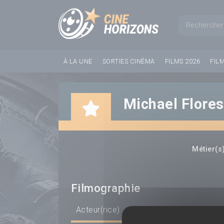
Panneau de gestion des cookies
Formul
À LA UNE
SORTIES CINÉMA
FILMS 2026
FIL
Michael Flores
Métier(s)
Filmographie
Acteur(rice)
Scénariste
Réalisateur