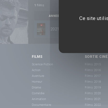
1
films
ANNEE
TITRE
Ce site util
2021
La Proie d'une ombre
FILMS
SORTIE CINÉ
Science-Fiction
Films 2015
Action
Films 2016
Aventure
Films 2017
Horreur
Films 2018
Drame
Films 2019
Comédie
Films 2020
Animation
Films 2021
Documentaire
Films 2022