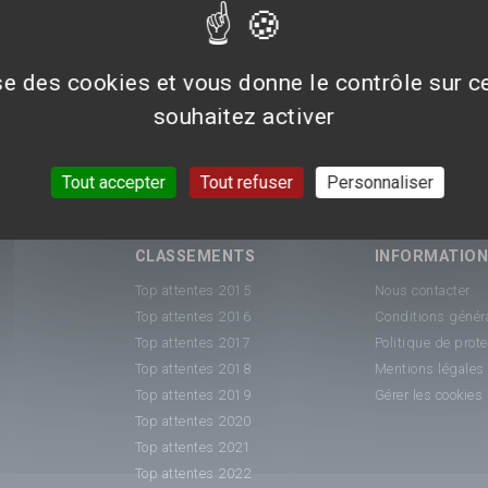
ise des cookies et vous donne le contrôle sur 
souhaitez activer
Tout accepter
Tout refuser
Personnaliser
CLASSEMENTS
INFORMATIO
Top attentes 2015
Nous contacter
Top attentes 2016
Conditions généra
Top attentes 2017
Politique de prot
Top attentes 2018
Mentions légales
Top attentes 2019
Gérer les cookies
Top attentes 2020
Top attentes 2021
Top attentes 2022