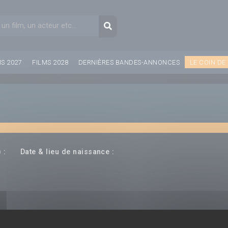
aire de recherche
Recherche
MS 2027
FILMS 2028
DERNIÈRES BANDES-ANNONCES
LE COIN DE
---
--- ---
 :
Date & lieu de naissance :
(rice)
Producteur(rice)
Compositeur(rice)