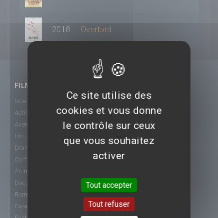
2018
Overlord
FILMS
Ce site utilise des
Science-Fiction
cookies et vous donne
Action
le contrôle sur ceux
Aventure
Horreur
que vous souhaitez
Drame
activer
Comédie
Animation
Documentaire
Tout accepter
Romance
Tout refuser
Catastrophe
Fantastique