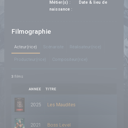
---
Métier(s) :
Date & lieu de
--- ---
naissance :
Filmographie
Acteur(rice)
Scénariste
Réalisateur(rice)
Producteur(rice)
Compositeur(rice)
3
films
ANNEE
TITRE
2025
Les Maudites
2021
Boss Level