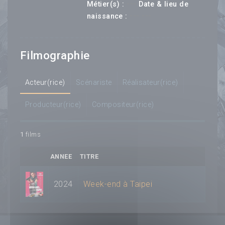
---
Métier(s) :
Date & lieu de
--- ---
naissance :
Filmographie
Acteur(rice)
Scénariste
Réalisateur(rice)
Producteur(rice)
Compositeur(rice)
1
films
ANNEE
TITRE
2024
Week-end à Taipei