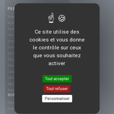
FILMS
Science-Fiction
Action
Aventure
Ce site utilise des
Horreur
cookies et vous donne
Drame
le contrôle sur ceux
Comédie
Animation
que vous souhaitez
Documentaire
activer
Romance
Catastrophe
Fantastique
Tout accepter
Péplum
Tout refuser
Biopic
SORTIE CINÉ
Personnaliser
Films 2015
Films 2016