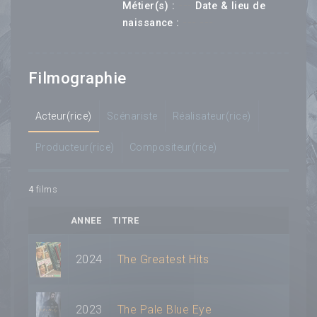
---
Métier(s) :
Date & lieu de
--- ---
naissance :
Filmographie
Acteur(rice)
Scénariste
Réalisateur(rice)
Producteur(rice)
Compositeur(rice)
4
films
ANNEE
TITRE
2024
The Greatest Hits
2023
The Pale Blue Eye