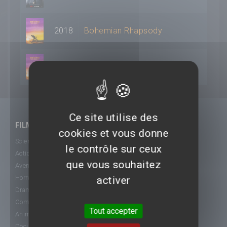
2018
Bohemian Rhapsody
2018
Bohemian Rhapsody
Ce site utilise des
FILMS
cookies et vous donne
Science-Fiction
le contrôle sur ceux
Action
que vous souhaitez
Aventure
Horreur
activer
Drame
Comédie
Tout accepter
Animation
Documentaire