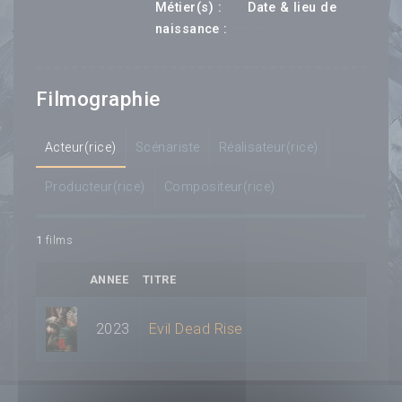
---
Métier(s) :
Date & lieu de
--- ---
naissance :
Filmographie
Acteur(rice)
Scénariste
Réalisateur(rice)
Producteur(rice)
Compositeur(rice)
1
films
ANNEE
TITRE
2023
Evil Dead Rise