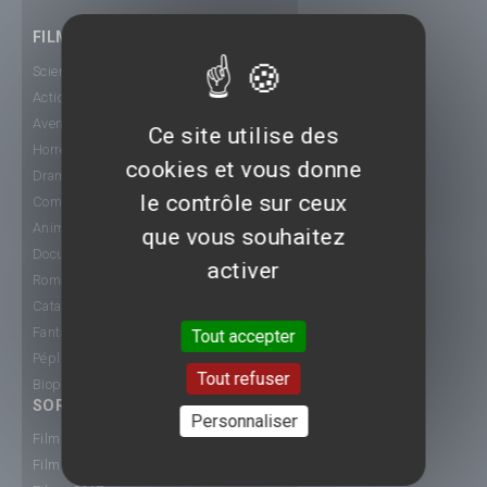
FILMS
Science-Fiction
Action
Aventure
Ce site utilise des
Horreur
cookies et vous donne
Drame
le contrôle sur ceux
Comédie
Animation
que vous souhaitez
Documentaire
activer
Romance
Catastrophe
Fantastique
Tout accepter
Péplum
Tout refuser
Biopic
SORTIE CINÉ
Personnaliser
Films 2015
Films 2016