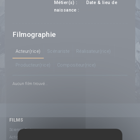
---
Métier(s) :
Date & lieu de
--- ---
naissance :
Filmographie
Acteur(rice)
Scénariste
Réalisateur(rice)
Producteur(rice)
Compositeur(rice)
Aucun film trouvé...
FILMS
Science-Fiction
Action