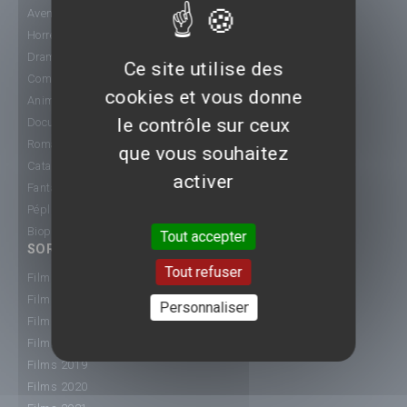
Aventure
Horreur
Drame
Ce site utilise des
Comédie
cookies et vous donne
Animation
le contrôle sur ceux
Documentaire
Romance
que vous souhaitez
Catastrophe
activer
Fantastique
Péplum
Biopic
Tout accepter
SORTIE CINÉ
Tout refuser
Films 2015
Films 2016
Personnaliser
Films 2017
Films 2018
Films 2019
Films 2020