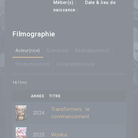
---
Métier(s) :
Date & lieu de
--- ---
naissance :
Filmographie
Acteur(rice)
Scénariste
Réalisateur(rice)
Producteur(rice)
Compositeur(rice)
14
films
ANNEE
TITRE
Transformers : le
2024
commencement
2023
Wonka