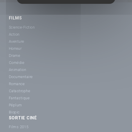
FILMS
Science-Fiction
Action
Aventure
Horreur
Drame
Comédie
Animation
Documentaire
Romance
Catastrophe
Fantastique
Péplum
Biopic
SORTIE CINÉ
Films 2015