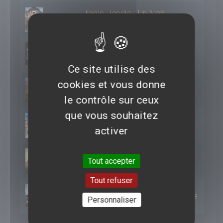
Jingle Jangle : Un Noël
2020
Enchanté
2018
The Predator
Ce site utilise des
cookies et vous donne
2017
L'Etoile de Noël
le contrôle sur ceux
que vous souhaitez
2016
Cigognes & Compagnie
activer
2015
A la poursuite de Demain
Tout accepter
Tout refuser
2015
Cops - Les Forces du désordre
Personnaliser