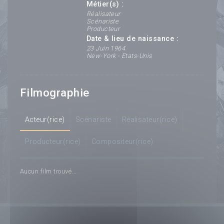
Métier(s) :
Réalisateur
Scénariste
Producteur
Date & lieu de naissance :
23 Juin 1964
New-York - Etats-Unis
Filmographie
Acteur(rice)
Scénariste
Réalisateur(rice)
Producteur(rice)
Compositeur(rice)
Aucun film trouvé...