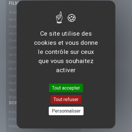
FILMS
Science-Fiction
Action
Aventure
Ce site utilise des
Horreur
Drame
cookies et vous donne
Comédie
le contrôle sur ceux
Animation
que vous souhaitez
Documentaire
activer
Romance
Catastrophe
Fantastique
Tout accepter
Péplum
Biopic
Tout refuser
SORTIE CINÉ
Personnaliser
Films 2015
Films 2016
Films 2017