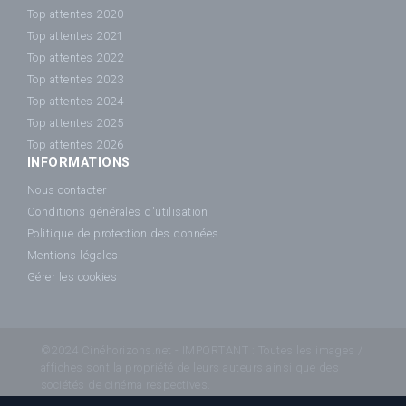
Top attentes 2020
Top attentes 2021
Top attentes 2022
Top attentes 2023
Top attentes 2024
Top attentes 2025
Top attentes 2026
INFORMATIONS
Nous contacter
Conditions générales d'utilisation
Politique de protection des données
Mentions légales
Gérer les cookies
©2024 Cinéhorizons.net - IMPORTANT : Toutes les images /
affiches sont la propriété de leurs auteurs ainsi que des
sociétés de cinéma respectives.