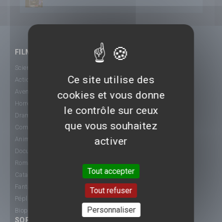
FILMS
Science-Fiction
Ce site utilise des
Action
Aventure
cookies et vous donne
Horreur
le contrôle sur ceux
Drame
que vous souhaitez
Comédie
activer
Animation
Documentaire
Romance
Tout accepter
Catastrophe
Fantastique
Tout refuser
Péplum
Personnaliser
Biopic
SORTIE CINÉ