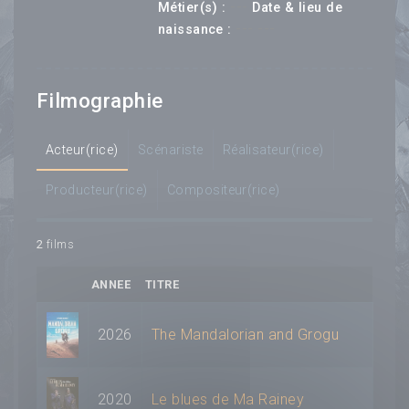
---
Métier(s) :
Date & lieu de
--- ---
naissance :
Filmographie
Acteur(rice)
Scénariste
Réalisateur(rice)
Producteur(rice)
Compositeur(rice)
2
films
ANNEE
TITRE
2026
The Mandalorian and Grogu
2020
Le blues de Ma Rainey