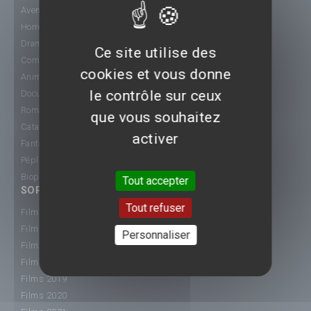
Aventure
Horreur
Drame
Ce site utilise des
Comédie
cookies et vous donne
Animation
le contrôle sur ceux
Documentaire
Romance
que vous souhaitez
Catastrophe
activer
Fantastique
Péplum
Biopic
Tout accepter
SORTIE CINÉ
Tout refuser
Films 2015
Films 2016
Personnaliser
Films 2017
Films 2018
Films 2019
Films 2020