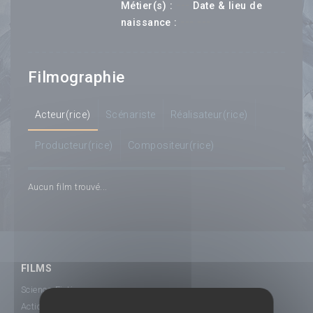
---
Métier(s) :
Date & lieu de
--- ---
naissance :
Filmographie
Acteur(rice)
Scénariste
Réalisateur(rice)
Producteur(rice)
Compositeur(rice)
Aucun film trouvé...
FILMS
Science-Fiction
Action