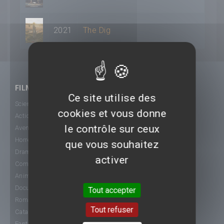
2021
The Dig
FILMS
Ce site utilise des
Science-Fiction
cookies et vous donne
Action
le contrôle sur ceux
Aventure
Horreur
que vous souhaitez
Drame
activer
Comédie
Animation
Documentaire
Tout accepter
Romance
Tout refuser
Catastrophe
Fantastique