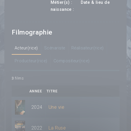
---
Métier(s) :
Date & lieu de
--- ---
naissance :
Filmographie
Acteur(rice)
Scénariste
Réalisateur(rice)
Producteur(rice)
Compositeur(rice)
3
films
ANNEE
TITRE
2024
Une vie
2022
La Ruse